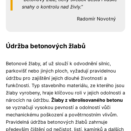
snahy o kontrolu nad živly.
Radomír Novotný
Údržba betonových žlabů
Betonové žlaby, ať už slouží k odvodnění silnic,
parkovišť nebo jiných ploch, vyžadují pravidelnou
údržbu pro zajištění jejich dlouhé životnosti a
funkčnosti. Typ stavebního materiálu, ze kterého jsou
žlaby vyrobeny, hraje klíčovou roli v jejich odolnosti a
nárocích na údržbu.
Žlaby z vibrolisovaného betonu
se vyznačují vysokou pevností a odolností vůči
mechanickému poškození a povětrnostním vlivům.
Pravidelná údržba betonových žlabů zahrnuje
především čištění od nečistot, listí, kamínků a dalších