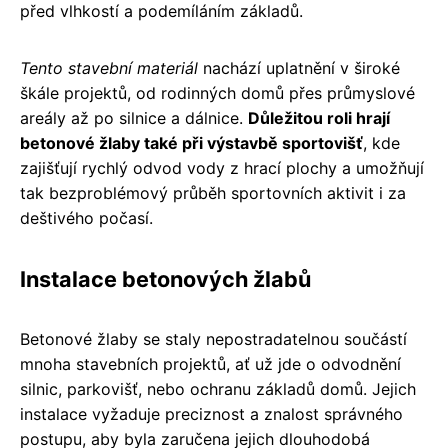
před vlhkostí a podemíláním základů.
Tento stavební materiál
nachází uplatnění v široké
škále projektů, od rodinných domů přes průmyslové
areály až po silnice a dálnice.
Důležitou roli hrají
betonové žlaby také při výstavbě sportovišť
, kde
zajišťují rychlý odvod vody z hrací plochy a umožňují
tak bezproblémový průběh sportovních aktivit i za
deštivého počasí.
Instalace betonových žlabů
Betonové žlaby se staly nepostradatelnou součástí
mnoha stavebních projektů, ať už jde o odvodnění
silnic, parkovišť, nebo ochranu základů domů. Jejich
instalace vyžaduje preciznost a znalost správného
postupu, aby byla zaručena jejich dlouhodobá