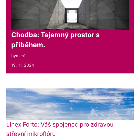
Chodba: Tajemný prostor s
příběhem.
bydlení
19. 11. 2024
Linex Forte: Váš spojenec pro zdravou
střevní mikroflóru