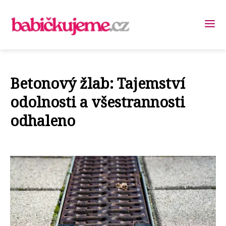
Betonový žlab: Tajemství
odolnosti a všestrannosti
odhaleno