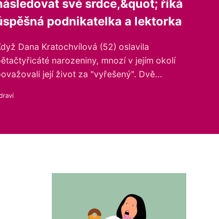
následovat své srdce,&quot; říká
úspěšná podnikatelka a lektorka
dyž Dana Kratochvílová (52) oslavila
ětačtyřicáté narozeniny, mnozí v jejím okolí
ovažovali její život za "vyřešený". Dvě...
draví