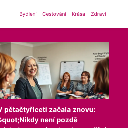
Bydlení
Cestování
Krása
Zdraví
V pětačtyřiceti začala znovu:
&quot;Nikdy není pozdě