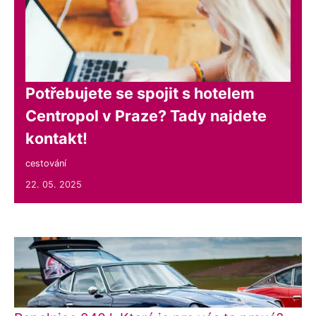
Potřebujete se spojit s hotelem
Centropol v Praze? Tady najdete
kontakt!
cestování
22. 05. 2025