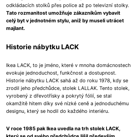
odkládacích stolků přes police až po televizní stolky.
Tato rozmanitost umožňuje zákazníkům vybavit
celý byt v jednotném stylu, aniž by museli utrácet
majlant.
Historie nábytku LACK
Ikea LACK, to je jméno, které v mnoha domácnostech
evokuje jednoduchost, funkčnost a dostupnost.
Historie nábytku LACK sahá až do roku 1978, kdy se
zrodil jeho předchůdce, stolek LALLAK. Tento stolek,
vyrobený z dřevotřísky a pokrytý fólií, se stal
okamžitě hitem díky své nízké ceně a jednoduchému
designu, který se hodil do každého interiéru.
V roce 1985 pak Ikea uvedla na trh stolek LACK,
který se od svého předchůdce lišil především