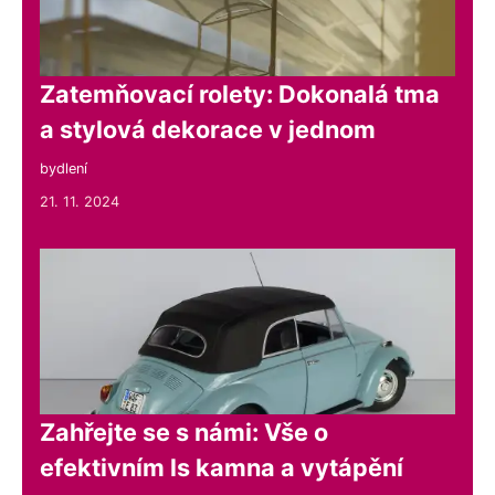
Zatemňovací rolety: Dokonalá tma
a stylová dekorace v jednom
bydlení
21. 11. 2024
Zahřejte se s námi: Vše o
efektivním ls kamna a vytápění