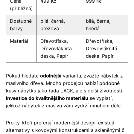
Cena
499 Kč
999 Kč
(přibližná)
Dostupné
bílá, černá,
bílá, černá,
barvy
březová
hnědá
Materiál
Dřevotříska,
Dřevotříska,
Dřevovláknitá
Dřevovláknitá
deska, Papír
deska, Papír
Pokud hledáte
odolnější
variantu, zvažte nábytek z
masivního dřeva. Mnoho prodejců nabízí podobné
kusy nábytku jako řada LACK, ale s delší životností.
Investice do kvalitnějšího materiálu
se vyplatí,
jelikož nábytek z masivu vám vydrží mnohem déle.
Pro ty, kteří preferují modernější design, existují
alternativy s kovovými konstrukcemi a skleněnými či