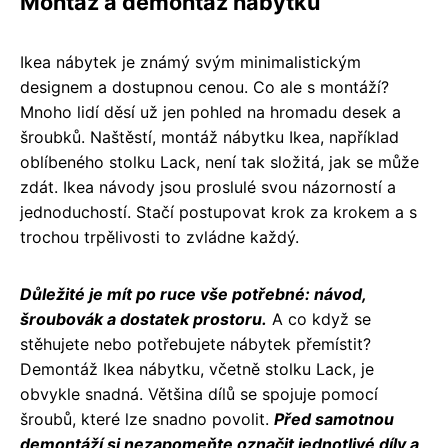
Montáž a demontáž nábytku
Ikea nábytek je známý svým minimalistickým
designem a dostupnou cenou. Co ale s montáží?
Mnoho lidí děsí už jen pohled na hromadu desek a
šroubků. Naštěstí, montáž nábytku Ikea, například
oblíbeného stolku Lack, není tak složitá, jak se může
zdát. Ikea návody jsou proslulé svou názorností a
jednoduchostí. Stačí postupovat krok za krokem a s
trochou trpělivosti to zvládne každý.
Důležité je mít po ruce vše potřebné: návod,
šroubovák a dostatek prostoru.
A co když se
stěhujete nebo potřebujete nábytek přemístit?
Demontáž Ikea nábytku, včetně stolku Lack, je
obvykle snadná. Většina dílů se spojuje pomocí
šroubů, které lze snadno povolit.
Před samotnou
demontáží si nezapomeňte označit jednotlivé díly a