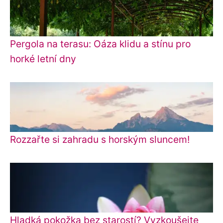
Pergola na terasu: Oáza klidu a stínu pro
horké letní dny
Rozzařte si zahradu s horským sluncem!
Hladká pokožka bez starostí? Vyzkoušejte