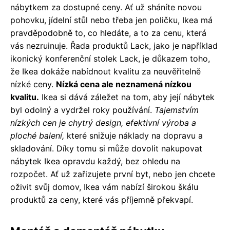
nábytkem za dostupné ceny. Ať už sháníte novou
pohovku, jídelní stůl nebo třeba jen poličku, Ikea má
pravděpodobně to, co hledáte, a to za cenu, která
vás nezruinuje. Řada produktů Lack, jako je například
ikonický konferenční stolek Lack, je důkazem toho,
že Ikea dokáže nabídnout kvalitu za neuvěřitelně
nízké ceny.
Nízká cena ale neznamená nízkou
kvalitu.
Ikea si dává záležet na tom, aby její nábytek
byl odolný a vydržel roky používání.
Tajemstvím
nízkých cen je chytrý design, efektivní výroba a
ploché balení,
které snižuje náklady na dopravu a
skladování. Díky tomu si může dovolit nakupovat
nábytek Ikea opravdu každý, bez ohledu na
rozpočet. Ať už zařizujete první byt, nebo jen chcete
oživit svůj domov, Ikea vám nabízí širokou škálu
produktů za ceny, které vás příjemně překvapí.