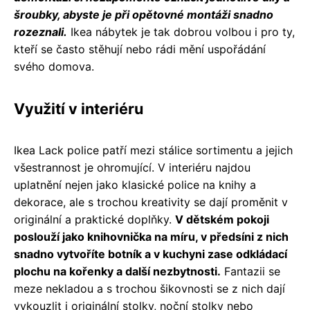
šroubky, abyste je při opětovné montáži snadno
rozeznali.
Ikea nábytek je tak dobrou volbou i pro ty,
kteří se často stěhují nebo rádi mění uspořádání
svého domova.
Využití v interiéru
Ikea Lack police patří mezi stálice sortimentu a jejich
všestrannost je ohromující. V interiéru najdou
uplatnění nejen jako klasické police na knihy a
dekorace, ale s trochou kreativity se dají proměnit v
originální a praktické doplňky.
V dětském pokoji
poslouží jako knihovnička na míru, v předsíni z nich
snadno vytvoříte botník a v kuchyni zase odkládací
plochu na kořenky a další nezbytnosti.
Fantazii se
meze nekladou a s trochou šikovnosti se z nich dají
vykouzlit i originální stolky, noční stolky nebo