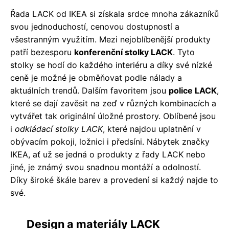
Řada LACK od IKEA si získala srdce mnoha zákazníků
svou jednoduchostí, cenovou dostupností a
všestranným využitím. Mezi nejoblíbenější produkty
patří bezesporu
konferenční stolky LACK
. Tyto
stolky se hodí do každého interiéru a díky své nízké
ceně je možné je obměňovat podle nálady a
aktuálních trendů. Dalším favoritem jsou
police LACK
,
které se dají zavěsit na zeď v různých kombinacích a
vytvářet tak originální úložné prostory. Oblíbené jsou
i
odkládací stolky LACK
, které najdou uplatnění v
obývacím pokoji, ložnici i předsíni. Nábytek značky
IKEA, ať už se jedná o produkty z řady LACK nebo
jiné, je známý svou snadnou montáží a odolností.
Díky široké škále barev a provedení si každý najde to
své.
Design a materiály LACK