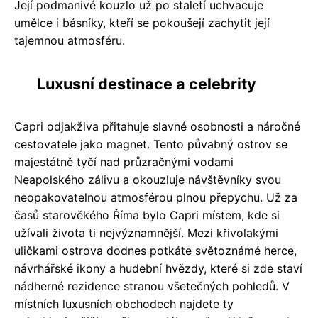
Její podmanivé kouzlo už po staletí uchvacuje
umělce i básníky, kteří se pokoušejí zachytit její
tajemnou atmosféru.
Luxusní destinace a celebrity
Capri odjakživa přitahuje slavné osobnosti a náročné
cestovatele jako magnet. Tento půvabný ostrov se
majestátně tyčí nad průzračnými vodami
Neapolského zálivu a okouzluje návštěvníky svou
neopakovatelnou atmosférou plnou přepychu. Už za
časů starověkého Říma bylo Capri místem, kde si
užívali života ti nejvýznamnější. Mezi křivolakými
uličkami ostrova dodnes potkáte světoznámé herce,
návrhářské ikony a hudební hvězdy, které si zde staví
nádherné rezidence stranou všetečných pohledů. V
místních luxusních obchodech najdete ty