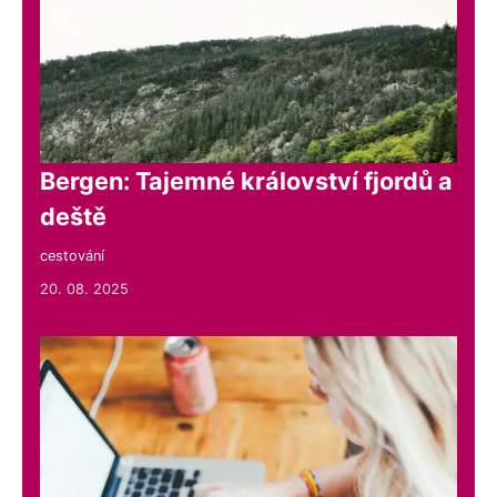
Bergen: Tajemné království fjordů a
deště
cestování
20. 08. 2025