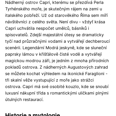
Nádherný ostrov Capri, kterému se přezdívá Perla
Tyrhénského moře, je skutečným rájem na zemi u
italského pobřeží. Už od starověkého Říma sem míří
návštěvníci z celého světa. Není divu - vždyť krása
Capri uchvátila nespočet umělců, básníků i
spisovatelů. Zdejší majestátní útesy se dramaticky
tyčí nad průzračnými vodami a vytvářejí dechberoucí
scenérii. Legendární Modrá jeskyně, kde se sluneční
paprsky lámou v křišťálově čisté vodě a vytvářejí
magickou modrou záři, je jedním z mnoha přírodních
pokladů ostrova. Z nádherných Augustových zahrad
se můžete kochat výhledem na ikonické Faraglioni -
tři skalní věže vystupující z moře jako strážci
ostrova. Capri má své osobité kouzlo, kde se snoubí
luxusní nákupní třída s romantickými uličkami plnými
útulných restaurací.
Historie a mytologie