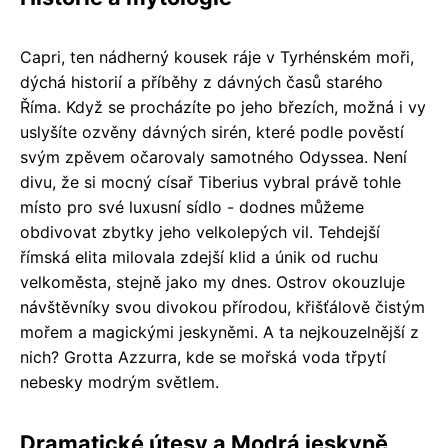
Capri, ten nádherný kousek ráje v Tyrhénském moři,
dýchá historií a příběhy z dávných časů starého
Říma. Když se procházíte po jeho březích, možná i vy
uslyšíte ozvěny dávných sirén, které podle pověstí
svým zpěvem očarovaly samotného Odyssea. Není
divu, že si mocný císař Tiberius vybral právě tohle
místo pro své luxusní sídlo - dodnes můžeme
obdivovat zbytky jeho velkolepých vil. Tehdejší
římská elita milovala zdejší klid a únik od ruchu
velkoměsta, stejně jako my dnes. Ostrov okouzluje
návštěvníky svou divokou přírodou, křišťálově čistým
mořem a magickými jeskyněmi. A ta nejkouzelnější z
nich? Grotta Azzurra, kde se mořská voda třpytí
nebesky modrým světlem.
Dramatické útesy a Modrá jeskyně