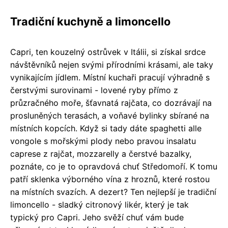
Tradiční kuchyně a limoncello
Capri, ten kouzelný ostrůvek v Itálii, si získal srdce
návštěvníků nejen svými přírodními krásami, ale taky
vynikajícím jídlem. Místní kuchaři pracují výhradně s
čerstvými surovinami - lovené ryby přímo z
průzračného moře, šťavnatá rajčata, co dozrávají na
prosluněných terasách, a voňavé bylinky sbírané na
místních kopcích. Když si tady dáte spaghetti alle
vongole s mořskými plody nebo pravou insalatu
caprese z rajčat, mozzarelly a čerstvé bazalky,
poznáte, co je to opravdová chuť Středomoří. K tomu
patří sklenka výborného vína z hroznů, které rostou
na místních svazích. A dezert? Ten nejlepší je tradiční
limoncello - sladký citronový likér, který je tak
typický pro Capri. Jeho svěží chuť vám bude