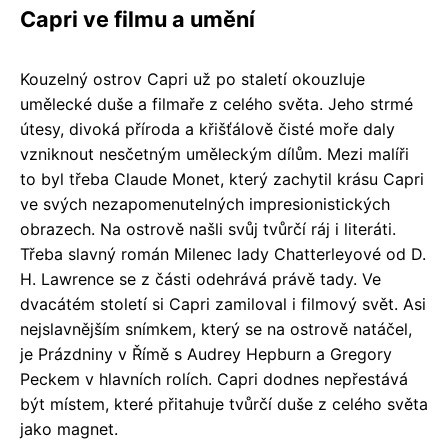
Capri ve filmu a umění
Kouzelný ostrov Capri už po staletí okouzluje
umělecké duše a filmaře z celého světa. Jeho strmé
útesy, divoká příroda a křišťálově čisté moře daly
vzniknout nesčetným uměleckým dílům. Mezi malíři
to byl třeba Claude Monet, který zachytil krásu Capri
ve svých nezapomenutelných impresionistických
obrazech. Na ostrově našli svůj tvůrčí ráj i literáti.
Třeba slavný román Milenec lady Chatterleyové od D.
H. Lawrence se z části odehrává právě tady. Ve
dvacátém století si Capri zamiloval i filmový svět. Asi
nejslavnějším snímkem, který se na ostrově natáčel,
je Prázdniny v Římě s Audrey Hepburn a Gregory
Peckem v hlavních rolích. Capri dodnes nepřestává
být místem, které přitahuje tvůrčí duše z celého světa
jako magnet.