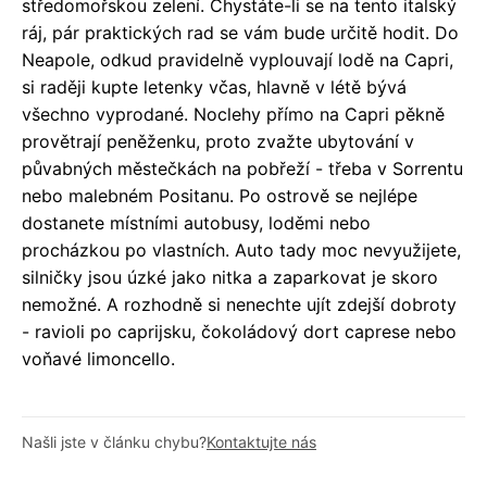
středomořskou zelení. Chystáte-li se na tento italský
ráj, pár praktických rad se vám bude určitě hodit. Do
Neapole, odkud pravidelně vyplouvají lodě na Capri,
si raději kupte letenky včas, hlavně v létě bývá
všechno vyprodané. Noclehy přímo na Capri pěkně
provětrají peněženku, proto zvažte ubytování v
půvabných městečkách na pobřeží - třeba v Sorrentu
nebo malebném Positanu. Po ostrově se nejlépe
dostanete místními autobusy, loděmi nebo
procházkou po vlastních. Auto tady moc nevyužijete,
silničky jsou úzké jako nitka a zaparkovat je skoro
nemožné. A rozhodně si nenechte ujít zdejší dobroty
- ravioli po caprijsku, čokoládový dort caprese nebo
voňavé limoncello.
Našli jste v článku chybu?
Kontaktujte nás