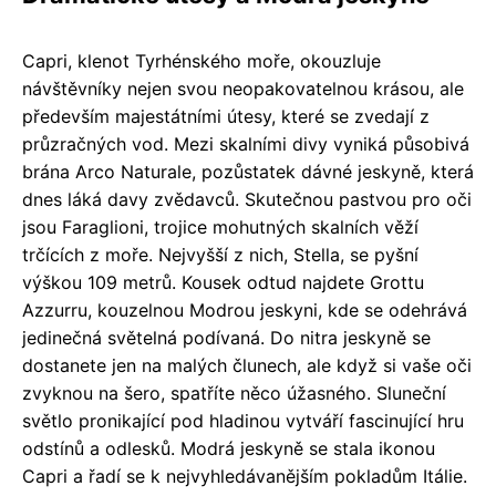
Capri, klenot Tyrhénského moře, okouzluje
návštěvníky nejen svou neopakovatelnou krásou, ale
především majestátními útesy, které se zvedají z
průzračných vod. Mezi skalními divy vyniká působivá
brána Arco Naturale, pozůstatek dávné jeskyně, která
dnes láká davy zvědavců. Skutečnou pastvou pro oči
jsou Faraglioni, trojice mohutných skalních věží
trčících z moře. Nejvyšší z nich, Stella, se pyšní
výškou 109 metrů. Kousek odtud najdete Grottu
Azzurru, kouzelnou Modrou jeskyni, kde se odehrává
jedinečná světelná podívaná. Do nitra jeskyně se
dostanete jen na malých člunech, ale když si vaše oči
zvyknou na šero, spatříte něco úžasného. Sluneční
světlo pronikající pod hladinou vytváří fascinující hru
odstínů a odlesků. Modrá jeskyně se stala ikonou
Capri a řadí se k nejvyhledávanějším pokladům Itálie.