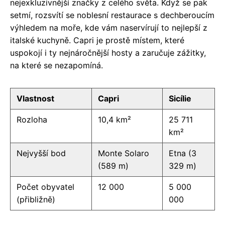
nejexkluzivnější značky z celého světa. Když se pak
setmí, rozsvítí se noblesní restaurace s dechberoucím
výhledem na moře, kde vám naservírují to nejlepší z
italské kuchyně. Capri je prostě místem, které
uspokojí i ty nejnáročnější hosty a zaručuje zážitky,
na které se nezapomíná.
Vlastnost
Capri
Sicílie
Rozloha
10,4 km²
25 711
km²
Nejvyšší bod
Monte Solaro
Etna (3
(589 m)
329 m)
Počet obyvatel
12 000
5 000
(přibližně)
000