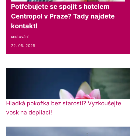
Potřebujete se spojit s hotelem
Centropol v Praze? Tady najdete
kontakt!
cestování
22. 05. 2025
Hladká pokožka bez starostí? Vyzkoušejte
vosk na depilaci!