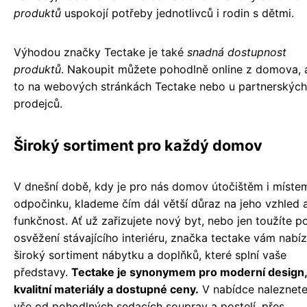
produktů
uspokojí potřeby jednotlivců i rodin s dětmi.
Výhodou značky Tectake je také
snadná dostupnost
produktů
. Nakoupit můžete pohodlně online z domova, 
to na webových stránkách Tectake nebo u partnerských
prodejců.
Široký sortiment pro každý domov
V dnešní době, kdy je pro nás domov útočištěm i míste
odpočinku, klademe čím dál větší důraz na jeho vzhled 
funkčnost. Ať už zařizujete nový byt, nebo jen toužíte p
osvěžení stávajícího interiéru, značka tectake vám nabíz
široký sortiment nábytku a doplňků, které splní vaše
představy.
Tectake je synonymem pro moderní design,
kvalitní materiály a dostupné ceny.
V nabídce naleznet
vše od pohodlných sedacích souprav a postelí, přes