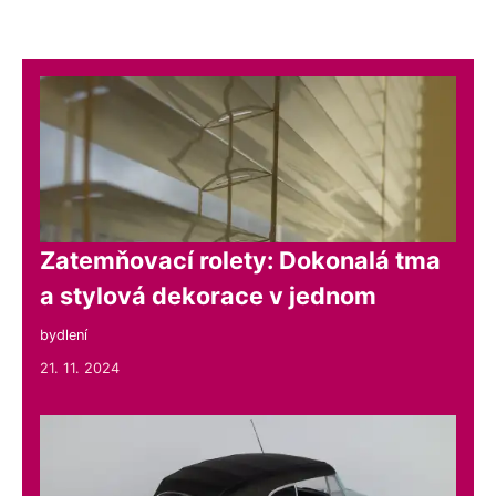
Zatemňovací rolety: Dokonalá tma
a stylová dekorace v jednom
bydlení
21. 11. 2024