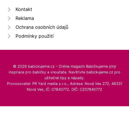
Kontakt
Reklama
Ochrana osobních údajů
Podmínky použití
© 2026 babickujeme.cz - Online magazín Babičkujeme plný
inspirace pro babičky a vnoučata. Navštivte babickujeme.cz pro
užitečné tipy a nápady.
Provozovatel: PR Yard media s.r.o., Adresa: Nová Ves 272, 46331
Nová Ves, IČ: 07840772, DIČ: CZ07840772