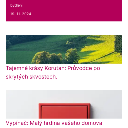
bydlení
19. 11. 2024
Tajemné krásy Korutan: Průvodce po
skrytých skvostech.
Vypínač: Malý hrdina vašeho domova