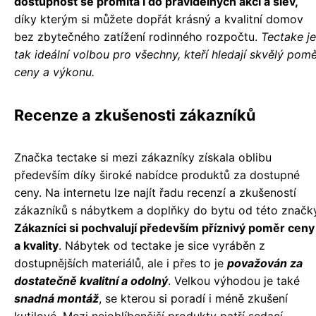
dostupnost se promítá i do pravidelných akcí a slev,
díky kterým si můžete dopřát krásný a kvalitní domov
bez zbytečného zatížení rodinného rozpočtu.
Tectake je
tak ideální volbou pro všechny, kteří hledají skvělý pom
ceny a výkonu.
Recenze a zkušenosti zákazníků
Značka tectake si mezi zákazníky získala oblibu
především díky široké nabídce produktů za dostupné
ceny. Na internetu lze najít řadu recenzí a zkušeností
zákazníků s nábytkem a doplňky do bytu od této značky
Zákazníci si pochvalují především příznivý poměr ceny
a kvality
. Nábytek od tectake je sice vyráběn z
dostupnějších materiálů, ale i přes to je
považován za
dostatečně kvalitní a odolný
. Velkou výhodou je také
snadná montáž
, se kterou si poradí i méně zkušení