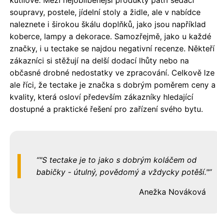
kutilové. Mezi nejoblíbenější produkty patří sedací
soupravy, postele, jídelní stoly a židle, ale v nabídce
naleznete i širokou škálu doplňků, jako jsou například
koberce, lampy a dekorace. Samozřejmě, jako u každé
značky, i u tectake se najdou negativní recenze. Někteří
zákazníci si stěžují na delší dodací lhůty nebo na
občasné drobné nedostatky ve zpracování. Celkově lze
ale říci, že tectake je značka s dobrým poměrem ceny a
kvality, která osloví především zákazníky hledající
dostupné a praktické řešení pro zařízení svého bytu.
"S tectake je to jako s dobrým koláčem od
babičky - útulný, povědomý a vždycky potěší."
Anežka Nováková