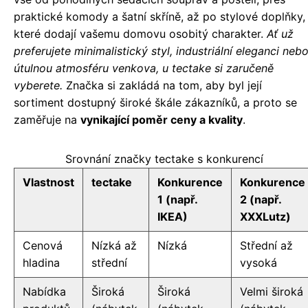
praktické komody a šatní skříně, až po stylové doplňky,
které dodají vašemu domovu osobitý charakter.
Ať už
preferujete minimalistický styl, industriální eleganci neb
útulnou atmosféru venkova, u tectake si zaručeně
vyberete.
Značka si zakládá na tom, aby byl její
sortiment dostupný široké škále zákazníků, a proto se
zaměřuje na
vynikající poměr ceny a kvality
.
Srovnání značky tectake s konkurencí
Vlastnost
tectake
Konkurence
Konkurence
1 (např.
2 (např.
IKEA)
XXXLutz)
Cenová
Nízká až
Nízká
Střední až
hladina
střední
vysoká
Nabídka
Široká
Široká
Velmi široká