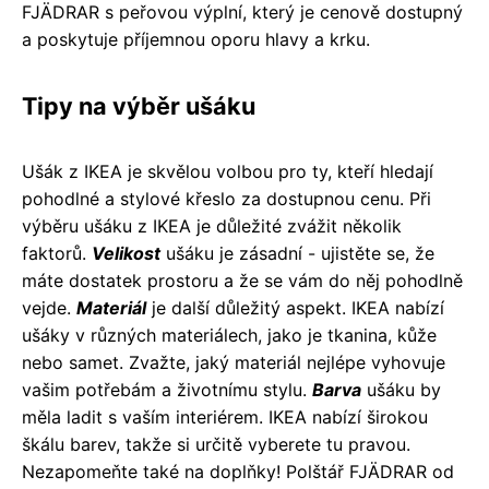
FJÄDRAR s peřovou výplní, který je cenově dostupný
a poskytuje příjemnou oporu hlavy a krku.
Tipy na výběr ušáku
Ušák z IKEA je skvělou volbou pro ty, kteří hledají
pohodlné a stylové křeslo za dostupnou cenu. Při
výběru ušáku z IKEA je důležité zvážit několik
faktorů.
Velikost
ušáku je zásadní - ujistěte se, že
máte dostatek prostoru a že se vám do něj pohodlně
vejde.
Materiál
je další důležitý aspekt. IKEA nabízí
ušáky v různých materiálech, jako je tkanina, kůže
nebo samet. Zvažte, jaký materiál nejlépe vyhovuje
vašim potřebám a životnímu stylu.
Barva
ušáku by
měla ladit s vaším interiérem. IKEA nabízí širokou
škálu barev, takže si určitě vyberete tu pravou.
Nezapomeňte také na doplňky! Polštář FJÄDRAR od