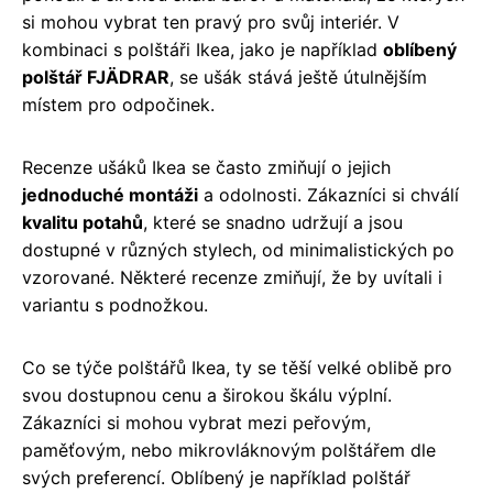
si mohou vybrat ten pravý pro svůj interiér. V
kombinaci s polštáři Ikea, jako je například
oblíbený
polštář FJÄDRAR
, se ušák stává ještě útulnějším
místem pro odpočinek.
Recenze ušáků Ikea se často zmiňují o jejich
jednoduché montáži
a odolnosti. Zákazníci si chválí
kvalitu potahů
, které se snadno udržují a jsou
dostupné v různých stylech, od minimalistických po
vzorované. Některé recenze zmiňují, že by uvítali i
variantu s podnožkou.
Co se týče polštářů Ikea, ty se těší velké oblibě pro
svou dostupnou cenu a širokou škálu výplní.
Zákazníci si mohou vybrat mezi peřovým,
paměťovým, nebo mikrovláknovým polštářem dle
svých preferencí. Oblíbený je například polštář