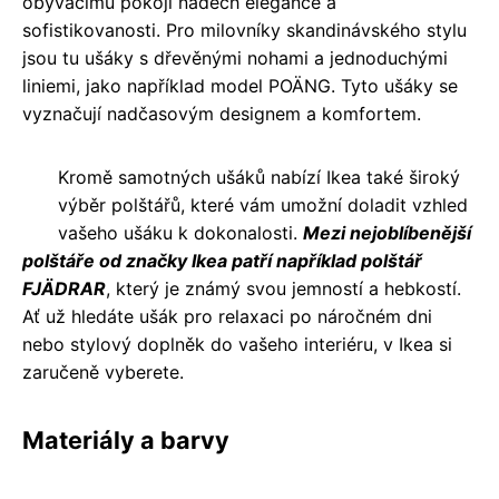
obývacímu pokoji nádech elegance a
sofistikovanosti. Pro milovníky skandinávského stylu
jsou tu ušáky s dřevěnými nohami a jednoduchými
liniemi, jako například model POÄNG. Tyto ušáky se
vyznačují nadčasovým designem a komfortem.
Kromě samotných ušáků nabízí Ikea také široký
výběr polštářů, které vám umožní doladit vzhled
vašeho ušáku k dokonalosti.
Mezi nejoblíbenější
polštáře od značky Ikea patří například polštář
FJÄDRAR
, který je známý svou jemností a hebkostí.
Ať už hledáte ušák pro relaxaci po náročném dni
nebo stylový doplněk do vašeho interiéru, v Ikea si
zaručeně vyberete.
Materiály a barvy