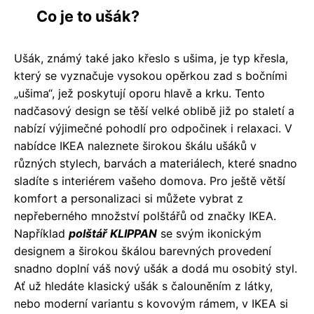
Co je to ušák?
Ušák, známý také jako křeslo s ušima, je typ křesla,
který se vyznačuje vysokou opěrkou zad s bočními
„ušima“, jež poskytují oporu hlavě a krku. Tento
nadčasový design se těší velké oblibě již po staletí a
nabízí výjimečné pohodlí pro odpočinek i relaxaci. V
nabídce IKEA naleznete širokou škálu ušáků v
různých stylech, barvách a materiálech, které snadno
sladíte s interiérem vašeho domova. Pro ještě větší
komfort a personalizaci si můžete vybrat z
nepřeberného množství polštářů od značky IKEA.
Například
polštář KLIPPAN
se svým ikonickým
designem a širokou škálou barevných provedení
snadno doplní váš nový ušák a dodá mu osobitý styl.
Ať už hledáte klasický ušák s čalouněním z látky,
nebo moderní variantu s kovovým rámem, v IKEA si