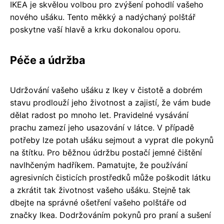
IKEA je skvělou volbou pro zvýšení pohodlí vašeho
nového ušáku. Tento měkký a nadýchaný polštář
poskytne vaší hlavě a krku dokonalou oporu.
Péče a údržba
Udržování vašeho ušáku z Ikey v čistotě a dobrém
stavu prodlouží jeho životnost a zajistí, že vám bude
dělat radost po mnoho let. Pravidelné vysávání
prachu zamezí jeho usazování v látce. V případě
potřeby lze potah ušáku sejmout a vyprat dle pokynů
na štítku. Pro běžnou údržbu postačí jemné čištění
navlhčeným hadříkem. Pamatujte, že používání
agresivních čisticích prostředků může poškodit látku
a zkrátit tak životnost vašeho ušáku. Stejně tak
dbejte na správné ošetření vašeho polštáře od
značky Ikea. Dodržováním pokynů pro praní a sušení