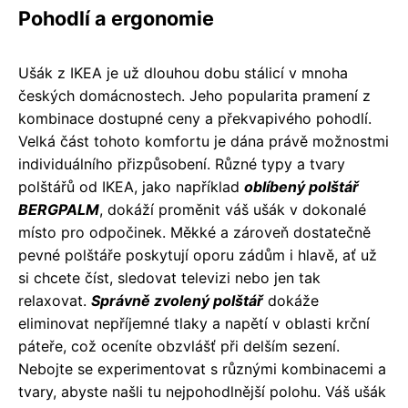
Pohodlí a ergonomie
Ušák z IKEA je už dlouhou dobu stálicí v mnoha
českých domácnostech. Jeho popularita pramení z
kombinace dostupné ceny a překvapivého pohodlí.
Velká část tohoto komfortu je dána právě možnostmi
individuálního přizpůsobení. Různé typy a tvary
polštářů od IKEA, jako například
oblíbený polštář
BERGPALM
, dokáží proměnit váš ušák v dokonalé
místo pro odpočinek. Měkké a zároveň dostatečně
pevné polštáře poskytují oporu zádům i hlavě, ať už
si chcete číst, sledovat televizi nebo jen tak
relaxovat.
Správně zvolený polštář
dokáže
eliminovat nepříjemné tlaky a napětí v oblasti krční
páteře, což oceníte obzvlášť při delším sezení.
Nebojte se experimentovat s různými kombinacemi a
tvary, abyste našli tu nejpohodlnější polohu. Váš ušák