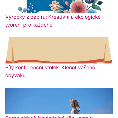
Výrobky z papíru: Kreativní a ekologické
tvoření pro každého
Bílý konferenční stolek: Klenot vašeho
obýváku
Gama záření: Neviditelná síla vesmíru