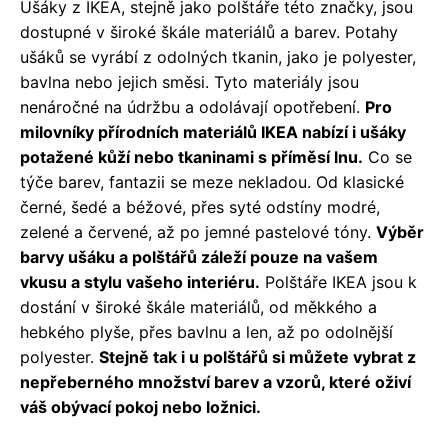
Ušáky z IKEA, stejně jako polštáře této značky, jsou
dostupné v široké škále materiálů a barev. Potahy
ušáků se vyrábí z odolných tkanin, jako je polyester,
bavlna nebo jejich směsi. Tyto materiály jsou
nenáročné na údržbu a odolávají opotřebení.
Pro
milovníky přírodních materiálů IKEA nabízí i ušáky
potažené kůží nebo tkaninami s příměsí lnu.
Co se
týče barev, fantazii se meze nekladou. Od klasické
černé, šedé a béžové, přes syté odstíny modré,
zelené a červené, až po jemné pastelové tóny.
Výběr
barvy ušáku a polštářů záleží pouze na vašem
vkusu a stylu vašeho interiéru.
Polštáře IKEA jsou k
dostání v široké škále materiálů, od měkkého a
hebkého plyše, přes bavlnu a len, až po odolnější
polyester.
Stejně tak i u polštářů si můžete vybrat z
nepřeberného množství barev a vzorů, které oživí
váš obývací pokoj nebo ložnici.