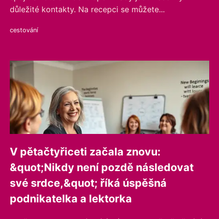
důležité kontakty. Na recepci se můžete...
cestování
V pětačtyřiceti začala znovu:
&quot;Nikdy není pozdě následovat
své srdce,&quot; říká úspěšná
podnikatelka a lektorka