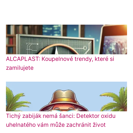
ALCAPLAST: Koupelnové trendy, které si
zamilujete
Tichý zabiják nemá šanci: Detektor oxidu
uhelnatého vám může zachránit život