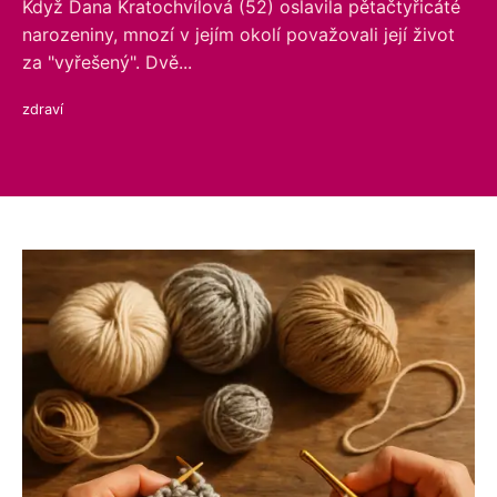
Když Dana Kratochvílová (52) oslavila pětačtyřicáté
narozeniny, mnozí v jejím okolí považovali její život
za "vyřešený". Dvě...
zdraví