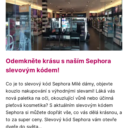
Odemkněte krásu s naším Sephora
slevovým kódem!
Co je to slevový kód Sephora Milé dámy, objevte
kouzlo nakupování s výhodnými slevami! Láká vás
nová paletka na oči, okouzlující vůně nebo účinná
pleťová kosmetika? S aktuálním slevovým kódem
Sephora si můžete dopřát vše, co vás dělá krásnou, a
to za super ceny. Slevový kód Sephora vám otevře
dveře do světa...