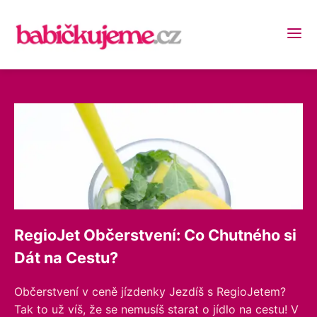
RegioJet Občerstvení: Co Chutného si
Dát na Cestu?
Občerstvení v ceně jízdenky Jezdíš s RegioJetem?
Tak to už víš, že se nemusíš starat o jídlo na cestu! V