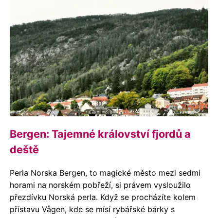
Bergen: Tajemné království fjordů a
deště
Perla Norska Bergen, to magické město mezi sedmi
horami na norském pobřeží, si právem vysloužilo
přezdívku Norská perla. Když se procházíte kolem
přístavu Vågen, kde se mísí rybářské bárky s