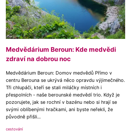
Medvědárium Beroun: Kde medvědi
zdraví na dobrou noc
Medvědárium Beroun: Domov medvědů Přímo v
centru Berouna se ukrývá něco opravdu výjimečného.
Tři chlupáči, kteří se stali miláčky místních i
přespolních - naše berounské medvědí trio. Když je
pozorujete, jak se rochní v bazénu nebo si hrají se
svými oblíbenými hračkami, ani byste neřekli, že
původně přišli...
cestování