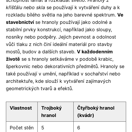
schopnost lámat a rozkládat světlo.
Hranoly z
křišťálu nebo skla
se používají k vytváření duhy a k
rozkladu bílého světla na jeho barevné spektrum.
Ve
stavebnictví
se hranoly používají jako odolné a
stabilní prvky konstrukcí, například jako sloupy,
nosníky nebo podpěry. Jejich pevnost a odolnost
vůči tlaku z nich činí ideální materiál pro stavby
mostů, budov a dalších staveb.
V každodenním
životě
se s hranoly setkáváme v podobě krabic,
šperkovnic nebo dekorativních předmětů. Hranoly se
také používají v umění, například v sochařství nebo
architektuře, kde slouží k vytváření zajímavých
geometrických tvarů a efektů.
Vlastnost
Trojboký
Čtyřboký hranol
hranol
(kvádr)
Počet stěn
5
6