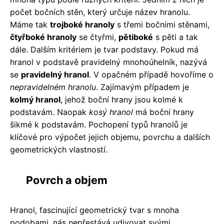
počet bočních stěn, který určuje název hranolu.
Máme tak
trojboké hranoly
s třemi bočními stěnami,
čtyřboké hranoly
se čtyřmi,
pětiboké
s pěti a tak
dále. Dalším kritériem je tvar podstavy. Pokud má
hranol v podstavě pravidelný mnohoúhelník, nazývá
se
pravidelný hranol
. V opačném případě hovoříme o
nepravidelném hranolu
. Zajímavým případem je
kolmý hranol
, jehož boční hrany jsou kolmé k
podstavám. Naopak
kosý hranol
má boční hrany
šikmé k podstavám. Pochopení typů hranolů je
klíčové pro výpočet jejich objemu, povrchu a dalších
geometrických vlastností.
Povrch a objem
Hranol, fascinující geometrický tvar s mnoha
podobami, nás nepřestává udivovat svými