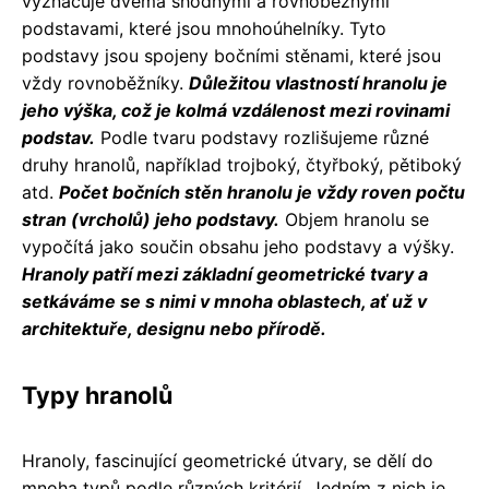
vyznačuje dvěma shodnými a rovnoběžnými
podstavami, které jsou mnohoúhelníky. Tyto
podstavy jsou spojeny bočními stěnami, které jsou
vždy rovnoběžníky.
Důležitou vlastností hranolu je
jeho výška, což je kolmá vzdálenost mezi rovinami
podstav.
Podle tvaru podstavy rozlišujeme různé
druhy hranolů, například trojboký, čtyřboký, pětiboký
atd.
Počet bočních stěn hranolu je vždy roven počtu
stran (vrcholů) jeho podstavy.
Objem hranolu se
vypočítá jako součin obsahu jeho podstavy a výšky.
Hranoly patří mezi základní geometrické tvary a
setkáváme se s nimi v mnoha oblastech, ať už v
architektuře, designu nebo přírodě.
Typy hranolů
Hranoly, fascinující geometrické útvary, se dělí do
mnoha typů podle různých kritérií. Jedním z nich je