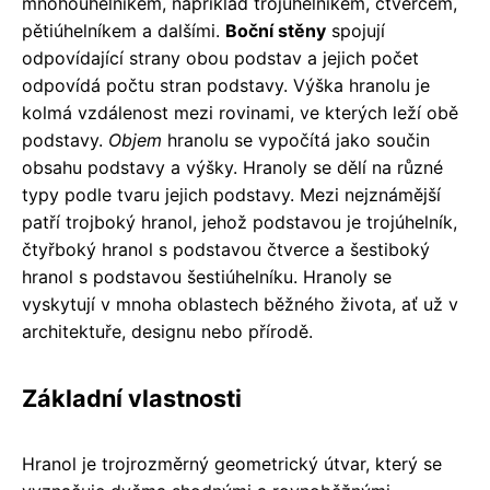
mnohoúhelníkem, například trojúhelníkem, čtvercem,
pětiúhelníkem a dalšími.
Boční stěny
spojují
odpovídající strany obou podstav a jejich počet
odpovídá počtu stran podstavy. Výška hranolu je
kolmá vzdálenost mezi rovinami, ve kterých leží obě
podstavy.
Objem
hranolu se vypočítá jako součin
obsahu podstavy a výšky. Hranoly se dělí na různé
typy podle tvaru jejich podstavy. Mezi nejznámější
patří trojboký hranol, jehož podstavou je trojúhelník,
čtyřboký hranol s podstavou čtverce a šestiboký
hranol s podstavou šestiúhelníku. Hranoly se
vyskytují v mnoha oblastech běžného života, ať už v
architektuře, designu nebo přírodě.
Základní vlastnosti
Hranol je trojrozměrný geometrický útvar, který se