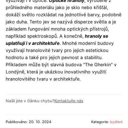
využívají i v optice.
Optické hranoly
, vyrobené z
průhledného materiálu jako je sklo nebo křišťál,
dokáží světlo rozkládat na jednotlivé barvy, podobně
jako duha. Tento jev se nazývá disperze světla a je
základem fungování mnoha optických přístrojů,
například spektroskopů. A konečně,
hranoly se
uplatňují i v architektuře
. Mnohé moderní budovy
využívají hranolovité tvary pro jejich estetickou
hodnotu a také pro jejich pevnost a stabilitu.
Příkladem může být slavná budova "The Gherkin" v
Londýně, která je ukázkou inovativního využití
hranolovitého tvaru v architektuře.
Našli jste v článku chybu?
Kontaktujte nás
Publikováno: 20. 10. 2024
Kategorie:
bydlení