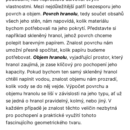
vlastnostmi. Mezi nejdůležitější patří bezesporu jeho
povrch a objem.
Povrch hranolu
, tedy součet obsahů
všech jeho stěn, nám napovídá, kolik materiálu
bychom potřebovali na jeho pokrytí. Představte si
například skleněný hranol, jehož povrch chceme
polepit barevným papírem. Znalost povrchu nám
umožní přesně spočítat, kolik papíru budeme
potřebovat.
Objem hranolu
, vyjadřující prostor, který
hranol zaujímá, je zase klíčový pro pochopení jeho
kapacity. Pokud bychom ten samý skleněný hranol
chtěli naplnit vodou, znalost objemu nám prozradí,
kolik vody se do něj vejde. Výpočet povrchu a
objemu hranolu se liší v závislosti na jeho typu, ať už
se jedná o hranol pravidelný, kolmý, nebo jiný. V
každém případě je znalost těchto veličin nezbytná
pro pochopení a praktické využití tohoto
fascinujícího geometrického tvaru.