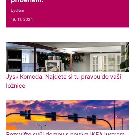
bydlení
19. 11. 2024
Jysk Komoda: Najděte si tu pravou do vaší
ložnice
Rozsviťte svůj domov s novým IKEA lustrem