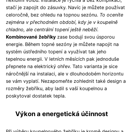
stačí je zapojit do zásuvky. Navíc je můžete používat
celoročně, bez ohledu na topnou sezónu.
To oceníte
zejména v přechodném období, kdy je v koupelně
chladno, ale centrální topení ještě neběží.
Kombinované žebříky
zase bodují svou úsporou
energie. Během topné sezóny je můžete napojit na
systém ústředního topení a využívat tak jeho
tepelnou energii. V letních měsících pak jednoduše
přepnete na elektrický ohřev. Tato varianta je sice
náročnější na instalaci, ale v dlouhodobém horizontu
se vám vyplatí. Nezapomeňte zohlednit také design a
rozměry žebříku, aby ladil s vaší koupelnou a
poskytoval dostatek tepla.
Výkon a energetická účinnost
Při výběru koupelnového žebříku je kromě designu a