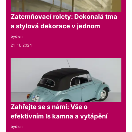
Zatemňovací rolety: Dokonalá tma
a stylová dekorace v jednom
bydlení
21. 11. 2024
Zahřejte se s námi: Vše o
efektivním ls kamna a vytápění
bydlení