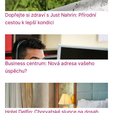
Dopřejte si zdraví s Just Nahrin: Přírodní
cestou k lepší kondici
Business centrum: Nová adresa vašeho
úspěchu?
Hotel Delfin: Chorvatské slunce na dosah