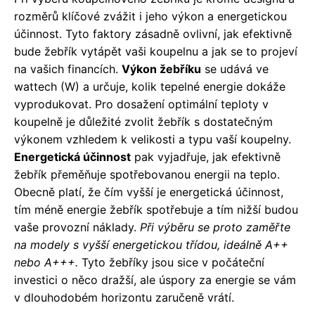
rozměrů klíčové zvážit i jeho výkon a energetickou
účinnost. Tyto faktory zásadně ovlivní, jak efektivně
bude žebřík vytápět vaši koupelnu a jak se to projeví
na vašich financích.
Výkon žebříku
se udává ve
wattech (W) a určuje, kolik tepelné energie dokáže
vyprodukovat. Pro dosažení optimální teploty v
koupelně je důležité zvolit žebřík s dostatečným
výkonem vzhledem k velikosti a typu vaší koupelny.
Energetická účinnost
pak vyjadřuje, jak efektivně
žebřík přeměňuje spotřebovanou energii na teplo.
Obecně platí, že čím vyšší je energetická účinnost,
tím méně energie žebřík spotřebuje a tím nižší budou
vaše provozní náklady.
Při výběru se proto zaměřte
na modely s vyšší energetickou třídou, ideálně A++
nebo A+++.
Tyto žebříky jsou sice v počáteční
investici o něco dražší, ale úspory za energie se vám
v dlouhodobém horizontu zaručeně vrátí.