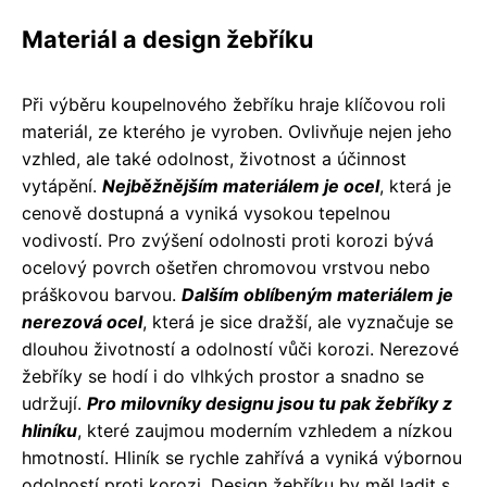
Materiál a design žebříku
Při výběru koupelnového žebříku hraje klíčovou roli
materiál, ze kterého je vyroben. Ovlivňuje nejen jeho
vzhled, ale také odolnost, životnost a účinnost
vytápění.
Nejběžnějším materiálem je ocel
, která je
cenově dostupná a vyniká vysokou tepelnou
vodivostí. Pro zvýšení odolnosti proti korozi bývá
ocelový povrch ošetřen chromovou vrstvou nebo
práškovou barvou.
Dalším oblíbeným materiálem je
nerezová ocel
, která je sice dražší, ale vyznačuje se
dlouhou životností a odolností vůči korozi. Nerezové
žebříky se hodí i do vlhkých prostor a snadno se
udržují.
Pro milovníky designu jsou tu pak žebříky z
hliníku
, které zaujmou moderním vzhledem a nízkou
hmotností. Hliník se rychle zahřívá a vyniká výbornou
odolností proti korozi. Design žebříku by měl ladit s