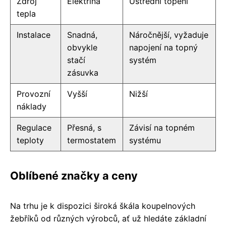
Zdroj
Elektřina
Ústřední topení
tepla
Instalace
Snadná,
Náročnější, vyžaduje
obvykle
napojení na topný
stačí
systém
zásuvka
Provozní
Vyšší
Nižší
náklady
Regulace
Přesná, s
Závisí na topném
teploty
termostatem
systému
Oblíbené značky a ceny
Na trhu je k dispozici široká škála koupelnových
žebříků od různých výrobců, ať už hledáte základní