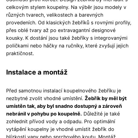
celkovým stylem koupelny. Na výběr jsou modely v
různých tvarech, velikostech a barevných
provedeních. Od klasických žebříků s rovnými profily,
přes oblé tvary až po extravagantní designové
kousky. K dostání jsou také žebříky s integrovanými
poličkami nebo háčky na ručníky, které zvyšují jejich
praktičnost.
Instalace a montáž
Před samotnou instalací koupelnového žebříku je
nezbytné zvolit vhodné umístění.
Žebřík by měl být
umístěn tak, aby byl snadno dostupný a zároveň
nebránil v pohybu po koupelně.
Důležité je také
zohlednit přívod vody a odpadu. Pro optimální
vytápění koupelny je vhodné umístit žebřík do
blízkosti vany nebo sprchového koutu. Montáž