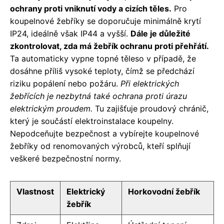
ochrany proti vniknutí vody a cizích těles.
Pro
koupelnové žebříky se doporučuje minimálně krytí
IP24, ideálně však IP44 a vyšší.
Dále je důležité
zkontrolovat, zda má žebřík ochranu proti přehřátí.
Ta automaticky vypne topné těleso v případě, že
dosáhne příliš vysoké teploty, čímž se předchází
riziku popálení nebo požáru.
Při elektrických
žebřících je nezbytná také ochrana proti úrazu
elektrickým proudem.
Tu zajišťuje proudový chránič,
který je součástí elektroinstalace koupelny.
Nepodceňujte bezpečnost a vybírejte koupelnové
žebříky od renomovaných výrobců, kteří splňují
veškeré bezpečnostní normy.
Vlastnost
Elektrický
Horkovodní žebřík
žebřík