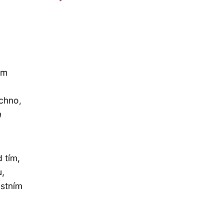
em
echno,
a
 tím,
u,
astním