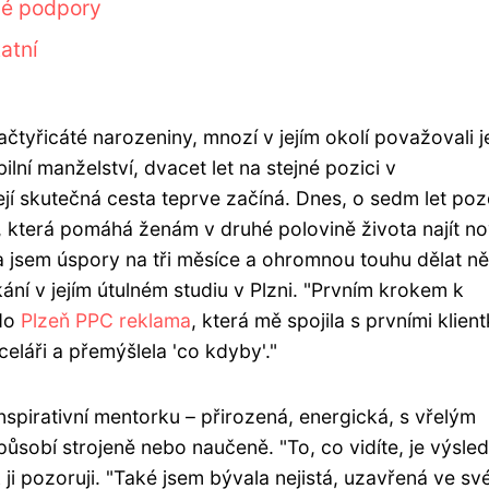
né podpory
atní
čtyřicáté narozeniny, mnozí v jejím okolí považovali je
ilní manželství, dvacet let na stejné pozici v
 její skutečná cesta teprve začíná. Dnes, o sedm let poz
y, která pomáhá ženám v druhé polovině života najít n
a jsem úspory na tři měsíce a ohromnou touhu dělat n
ní v jejím útulném studiu v Plzni. "Prvním krokem k
 do
Plzeň PPC reklama
, která mě spojila s prvními klien
láři a přemýšlela 'co kdyby'."
nspirativní mentorku – přirozená, energická, s vřelým
sobí strojeně nebo naučeně. "To, co vidíte, je výsle
k ji pozoruji. "Také jsem bývala nejistá, uzavřená ve sv