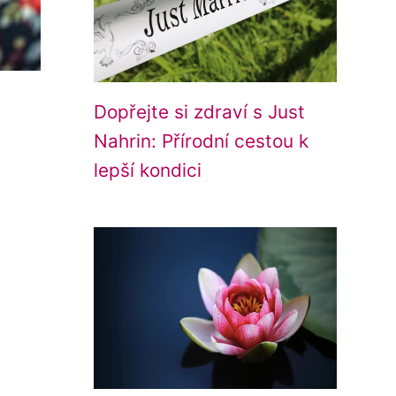
Dopřejte si zdraví s Just
Nahrin: Přírodní cestou k
lepší kondici