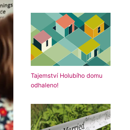
Tajemství Holubího domu
odhaleno!