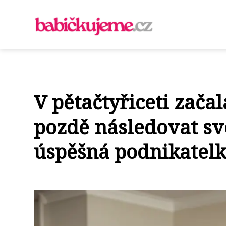
V pětačtyřiceti zača
pozdě následovat sv
úspěšná podnikatelk