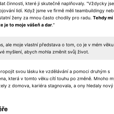
at činnosti, které ji skutečně naplňovaly. "Vždycky js
ojování lidí. Když jsme ve firmě měli teambuildingy ne
ostatní ženy za mnou často chodily pro radu.
Tehdy mi 
že je to moje vášeň a dar
."
s, ale moje vlastní představa o tom, co je v mém věku
vé myšlení, abych mohla změnit svůj život.
ropojit svou lásku ke vzdělávání a pomoci druhým s
ena, která v tomto věku cítí touhu po změně. Mnoho 
zely z domova, kariéra stagnovala, a ony hledaly nový
éře