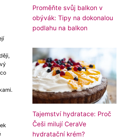
Proměňte svůj balkon v
obývák: Tipy na dokonalou
podlahu na balkon
jí
ději,
ový
ěco
tkami.
Tajemství hydratace: Proč
Češi milují CeraVe
dek
hydratační krém?
é