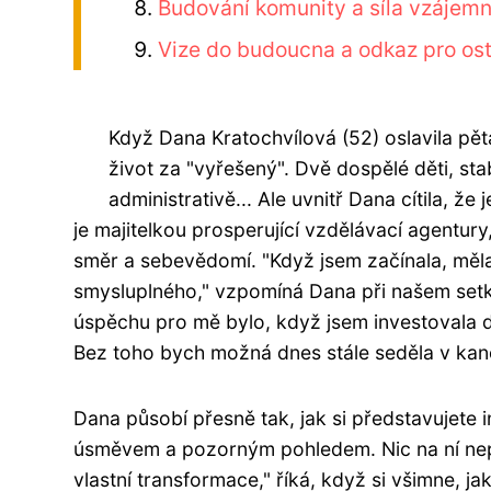
Budování komunity a síla vzájem
Vize do budoucna a odkaz pro ost
Když Dana Kratochvílová (52) oslavila pěta
život za "vyřešený". Dvě dospělé děti, stab
administrativě... Ale uvnitř Dana cítila, že
je majitelkou prosperující vzdělávací agentur
směr a sebevědomí. "Když jsem začínala, měl
smysluplného," vzpomíná Dana při našem setká
úspěchu pro mě bylo, když jsem investovala
Bez toho bych možná dnes stále seděla v kance
Dana působí přesně tak, jak si představujete i
úsměvem a pozorným pohledem. Nic na ní nepů
vlastní transformace," říká, když si všimne, ja