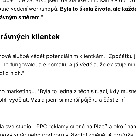
en 40+. "Ze začátku jsem dělala všechno sama - od tv
otné vedení workshopů.
Byla to škola života, ale každ
správným směrem
."
právných klientek
 nové službě vědět potenciálním klientkám. "Zpočátku 
ě. To fungovalo, ale pomalu. A já věděla, že existuje 
í o nich."
o marketingu. "Byla to jedna z těch situací, kdy musít
ohli vydělat. Vzala jsem si menší půjčku a část z ní
a své studio. "PPC reklamy cílené na Plzeň a okolí ná
ly nový směr nebo podporu v životní změně.
A protože