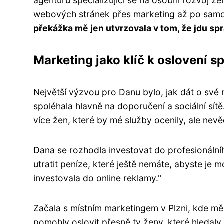
agenturu specializující se na osobní rozvoj ž
webových stránek přes marketing až po sam
překážka mě jen utvrzovala v tom, že jdu 
Marketing jako klíč k oslovení s
Největší výzvou pro Danu bylo, jak dát o své
spoléhala hlavně na doporučení a sociální sít
více žen, které by mé služby ocenily, ale nevěd
Dana se rozhodla investovat do profesionálníh
utratit peníze, které ještě nemáte, abyste je m
investovala do online reklamy."
Začala s místním marketingem v Plzni, kde měl
pomohly oslovit přesně ty ženy, které hleda