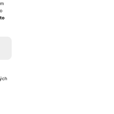
em
bo
to
mých