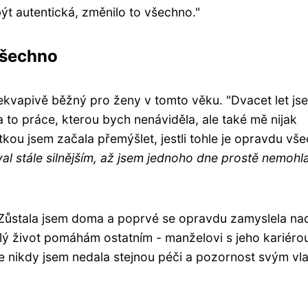
ýt autentická, změnilo to všechno."
všechno
ekvapivě běžný pro ženy v tomto věku. "Dvacet let js
a to práce, kterou bych nenáviděla, ale také mě nijak
átkou jsem začala přemýšlet, jestli tohle je opravdu vš
al stále silnějším, až jsem jednoho dne prostě nemohl
Zůstala jsem doma a poprvé se opravdu zamyslela nad
elý život pomáhám ostatním - manželovi s jeho kariéro
le nikdy jsem nedala stejnou péči a pozornost svým vl