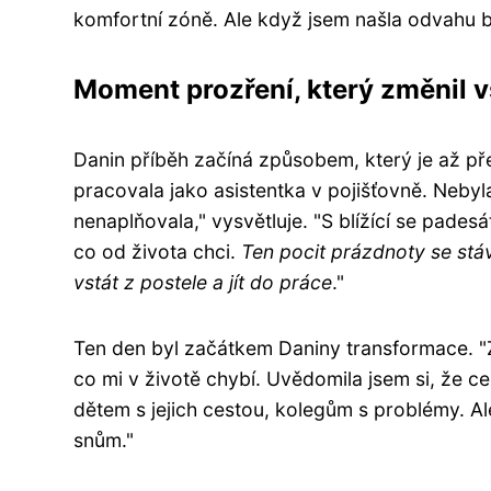
komfortní zóně. Ale když jsem našla odvahu b
Moment prozření, který změnil 
Danin příběh začíná způsobem, který je až př
pracovala jako asistentka v pojišťovně. Nebyl
nenaplňovala," vysvětluje. "S blížící se pades
co od života chci.
Ten pocit prázdnoty se stáv
vstát z postele a jít do práce
."
Ten den byl začátkem Daniny transformace. "
co mi v životě chybí. Uvědomila jsem si, že c
dětem s jejich cestou, kolegům s problémy. A
snům."