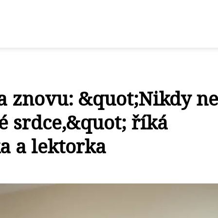
la znovu: &quot;Nikdy n
é srdce,&quot; říká
a a lektorka