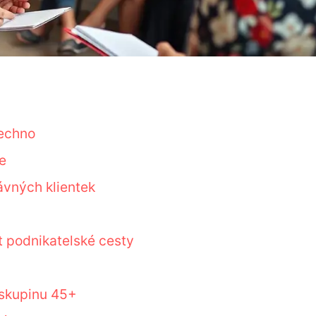
šechno
ře
rávných klientek
t podnikatelské cesty
 skupinu 45+