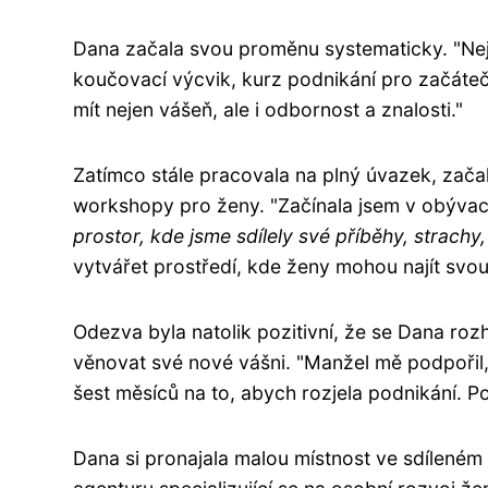
Dana začala svou proměnu systematicky. "Nej
koučovací výcvik, kurz podnikání pro začáte
mít nejen vášeň, ale i odbornost a znalosti."
Zatímco stále pracovala na plný úvazek, zača
workshopy pro ženy. "Začínala jsem v obývac
prostor, kde jsme sdílely své příběhy, strachy,
vytvářet prostředí, kde ženy mohou najít svou
Odezva byla natolik pozitivní, že se Dana rozh
věnovat své nové vášni. "Manžel mě podpořil,
šest měsíců na to, abych rozjela podnikání. P
Dana si pronajala malou místnost ve sdíleném