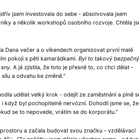
dřív jsem investovala do sebe - absolvovala jsem
čníky a několik workshopů osobního rozvoje. Chtěla j
la Dana večer a o víkendech organizovat první malé
ím pokoji s pěti kamarádkami.
Byl to takový bezpečn
 sny
. A já zjistila, že toto je přesně to, co chci dělat -
 sílu a odvahu ke změně."
odla udělat velký krok - odejít ze zaměstnání a plně s
 i když byl pochopitelně nervózní. Dohodli jsme se, 
okud se to nepovede, vrátím se do korporátu."
 prostoru a začala budovat svou značku - vzdělávací