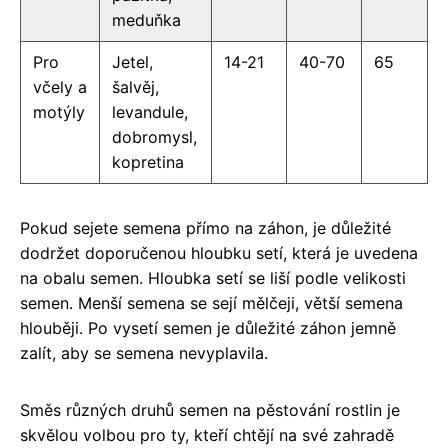
meduňka
Pro
Jetel,
14-21
40-70
65
včely a
šalvěj,
motýly
levandule,
dobromysl,
kopretina
Pokud sejete semena přímo na záhon, je důležité
dodržet doporučenou hloubku setí, která je uvedena
na obalu semen. Hloubka setí se liší podle velikosti
semen. Menší semena se sejí mělčeji, větší semena
hlouběji. Po vysetí semen je důležité záhon jemně
zalít, aby se semena nevyplavila.
Směs různých druhů semen na pěstování rostlin je
skvělou volbou pro ty, kteří chtějí na své zahradě