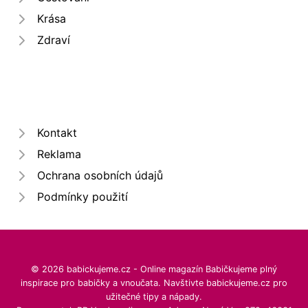
Krása
Zdraví
Kontakt
Reklama
Ochrana osobních údajů
Podmínky použití
© 2026 babickujeme.cz - Online magazín Babičkujeme plný
inspirace pro babičky a vnoučata. Navštivte babickujeme.cz pro
užitečné tipy a nápady.