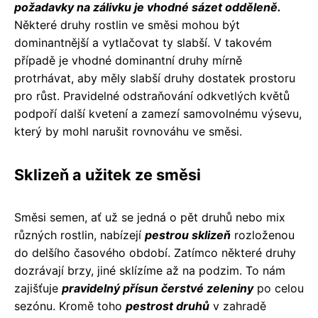
požadavky na zálivku je vhodné sázet odděleně.
Některé druhy rostlin ve směsi mohou být
dominantnější a vytlačovat ty slabší. V takovém
případě je vhodné dominantní druhy mírně
protrhávat, aby měly slabší druhy dostatek prostoru
pro růst. Pravidelné odstraňování odkvetlých květů
podpoří další kvetení a zamezí samovolnému výsevu,
který by mohl narušit rovnováhu ve směsi.
Sklizeň a užitek ze směsi
Směsi semen, ať už se jedná o pět druhů nebo mix
různých rostlin, nabízejí
pestrou sklizeň
rozloženou
do delšího časového období. Zatímco některé druhy
dozrávají brzy, jiné sklízíme až na podzim. To nám
zajišťuje
pravidelný přísun čerstvé zeleniny
po celou
sezónu. Kromě toho
pestrost druhů
v zahradě