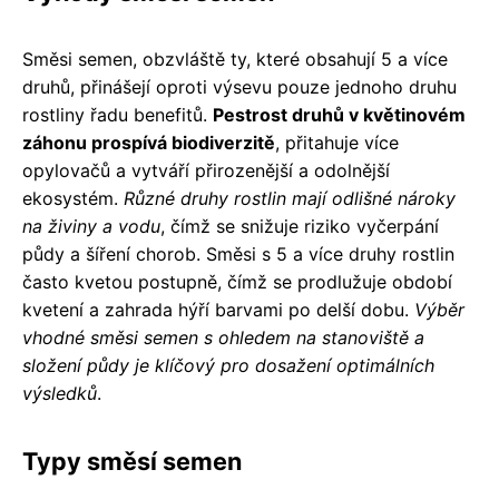
Směsi semen, obzvláště ty, které obsahují 5 a více
druhů, přinášejí oproti výsevu pouze jednoho druhu
rostliny řadu benefitů.
Pestrost druhů v květinovém
záhonu prospívá biodiverzitě
, přitahuje více
opylovačů a vytváří přirozenější a odolnější
ekosystém.
Různé druhy rostlin mají odlišné nároky
na živiny a vodu
, čímž se snižuje riziko vyčerpání
půdy a šíření chorob. Směsi s 5 a více druhy rostlin
často kvetou postupně, čímž se prodlužuje období
kvetení a zahrada hýří barvami po delší dobu.
Výběr
vhodné směsi semen s ohledem na stanoviště a
složení půdy je klíčový pro dosažení optimálních
výsledků
.
Typy směsí semen