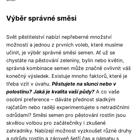
Výběr správné směsi
Svět pěstitelství nabízí nepřeberné množství
možností a jednou z prvních voleb, které musíme
učinit, je výběr správné směsi semen. Ať už se
chystáte na pěstování zeleniny, bylin nebo květin,
správná kombinace semen může značně ovlivnit váš
konečný výsledek. Existuje mnoho faktorů, které je
třeba vzít v úvahu.
Pěstujete na slunci nebo v
polostínu?
Jaká je kvalita vaší půdy?
A co vaše
osobní preference – dáváte přednost sladkým
rajčatům nebo raději experimentujete s netradičními
odrůdami? Směsi semen pro pěstování rostlin jsou
skvělou volbou pro začátečníky i zkušené
zahradníky. Nabízejí možnost vyzkoušet různé druhy
a odrůdy rostlin a zároveň šetří čas a námahu s