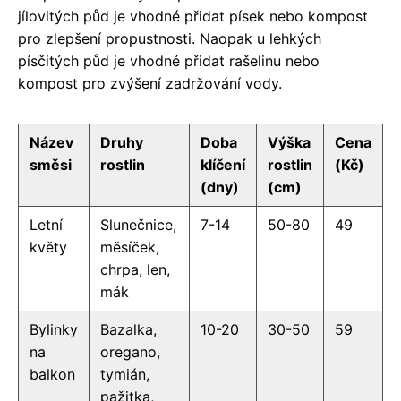
jílovitých půd je vhodné přidat písek nebo kompost
pro zlepšení propustnosti. Naopak u lehkých
písčitých půd je vhodné přidat rašelinu nebo
kompost pro zvýšení zadržování vody.
Název
Druhy
Doba
Výška
Cena
směsi
rostlin
klíčení
rostlin
(Kč)
(dny)
(cm)
Letní
Slunečnice,
7-14
50-80
49
květy
měsíček,
chrpa, len,
mák
Bylinky
Bazalka,
10-20
30-50
59
na
oregano,
balkon
tymián,
pažitka,