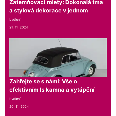
Zatemňovací rolety: Dokonalá tma
a stylová dekorace v jednom
bydlení
21. 11. 2024
Zahřejte se s námi: Vše o
efektivním ls kamna a vytápění
bydlení
20. 11. 2024