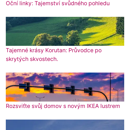
Oční linky: Tajemství svůdného pohledu
Tajemné krásy Korutan: Průvodce po
skrytých skvostech.
Rozsviťte svůj domov s novým IKEA lustrem