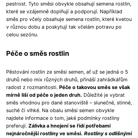
pestrost. Tyto směsi obvykle obsahují semena rostlin,
které se vzájemně doplňují a podporují. Například
směs pro včely obsahuje semena rostlin, které kvetou
v různou dobu a poskytují tak včelám potravu po
celou sezónu.
Péče o směs rostlin
Pěstování rostlin ze směsi semen, ať už se jedná o 5
druhů nebo mix různých druhů, přináší zahrádkářům
radost z rozmanitosti.
Péče o takovou směs se však
mírně liší od péče o jeden druh.
Důležité je vybrat
směs vhodnou pro dané stanoviště – slunečné, stinné,
suché či vlhké. Na obalu směsi semen obvykle
najdete informace o tom, jaké podmínky rostliny
preferují.
Zálivka a hnojení se řídí potřebami
nejnáročnější rostliny ve směsi.
Rostliny s odlišnými