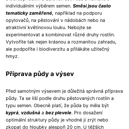
individuálním výběrem semen.
Směsi jsou často
tematicky zaměřené,
například na podporu
opylovačů, na pěstování v nádobách nebo na
atraktivní květinovou louku. Nebojte se
experimentovat a kombinovat různé druhy rostlin.
Vytvoříte tak nejen krásnou a rozmanitou zahradu,
ale podpoříte i biodiverzitu a přilákáte užitečný
hmyz.
Příprava půdy a výsev
Před samotným výsevem je důležitá správná příprava
půdy. Ta se liší podle druhu pěstovaných rostlin a
typu semen. Obecně platí, že půda by měla být
kyprá
,
vzdušná
a
bez plevele
. Pro dosažení
optimální struktury půdy je vhodné ji zrýt nebo
zkopat do hloubky alespoň 20 cm. U těžších