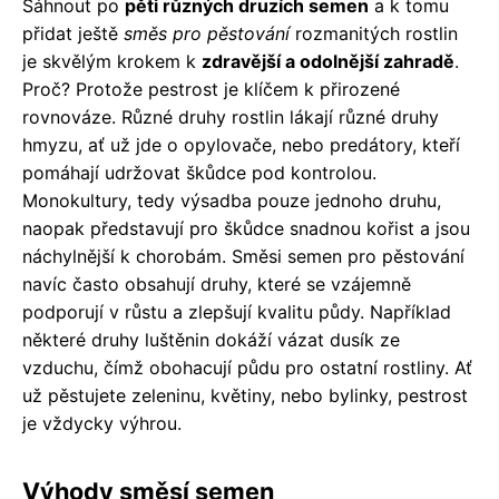
Sáhnout po
pěti různých druzích semen
a k tomu
přidat ještě
směs pro pěstování
rozmanitých rostlin
je skvělým krokem k
zdravější a odolnější zahradě
.
Proč? Protože pestrost je klíčem k přirozené
rovnováze. Různé druhy rostlin lákají různé druhy
hmyzu, ať už jde o opylovače, nebo predátory, kteří
pomáhají udržovat škůdce pod kontrolou.
Monokultury, tedy výsadba pouze jednoho druhu,
naopak představují pro škůdce snadnou kořist a jsou
náchylnější k chorobám. Směsi semen pro pěstování
navíc často obsahují druhy, které se vzájemně
podporují v růstu a zlepšují kvalitu půdy. Například
některé druhy luštěnin dokáží vázat dusík ze
vzduchu, čímž obohacují půdu pro ostatní rostliny. Ať
už pěstujete zeleninu, květiny, nebo bylinky, pestrost
je vždycky výhrou.
Výhody směsí semen