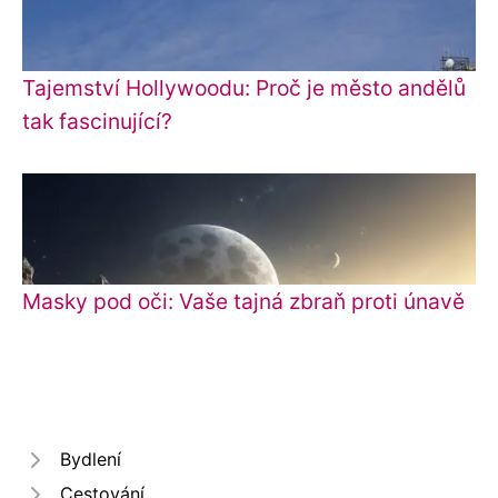
Tajemství Hollywoodu: Proč je město andělů
tak fascinující?
Masky pod oči: Vaše tajná zbraň proti únavě
Bydlení
Cestování