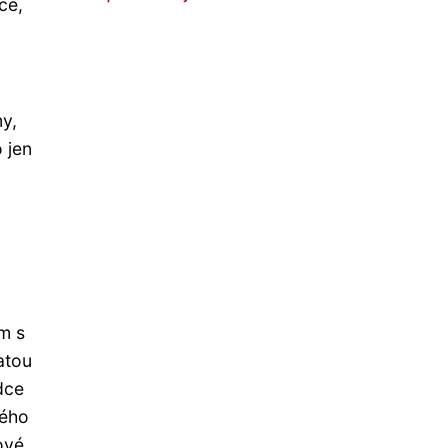
ce,
i
my,
 jen
em s
atou
dce
lého
ové