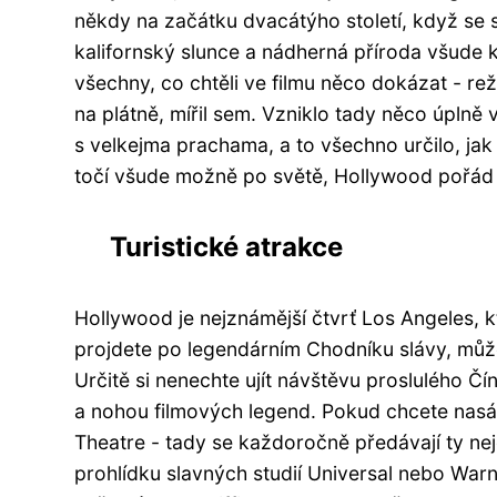
někdy na začátku dvacátýho století, když se s
kalifornský slunce a nádherná příroda všude
všechny, co chtěli ve filmu něco dokázat - reži
na plátně, mířil sem. Vzniklo tady něco úplně 
s velkejma prachama, a to všechno určilo, jak
točí všude možně po světě, Hollywood pořád 
Turistické atrakce
Hollywood je nejznámější čtvrť Los Angeles, k
projdete po legendárním Chodníku slávy, můž
Určitě si nenechte ujít návštěvu proslulého Č
a nohou filmových legend. Pokud chcete nas
Theatre - tady se každoročně předávají ty nej
prohlídku slavných studií Universal nebo Warne