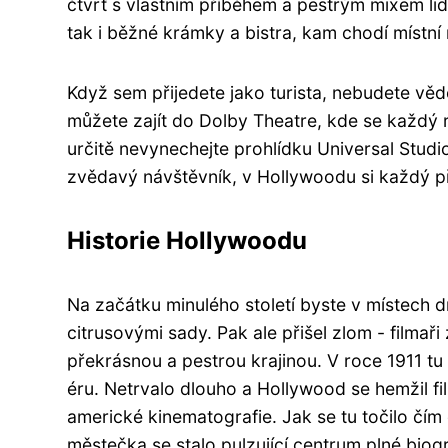
čtvrť s vlastním příběhem a pestrým mixem lid
tak i běžné krámky a bistra, kam chodí místní
Když sem přijedete jako turista, nebudete vě
můžete zajít do Dolby Theatre, kde se každý ro
určitě nevynechejte prohlídku Universal Studi
zvědavý návštěvník, v Hollywoodu si každý př
Historie Hollywoodu
Na začátku minulého století byste v místech d
citrusovými sady. Pak ale přišel zlom - filmaři
překrásnou a pestrou krajinou. V roce 1911 tu 
éru. Netrvalo dlouho a Hollywood se hemžil fi
americké kinematografie. Jak se tu točilo čím 
městečka se stalo pulzující centrum plné biogr