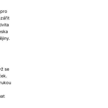
 pro
zářit
ivita
eska
jiny.
yž se
ček.
 rukou
hat