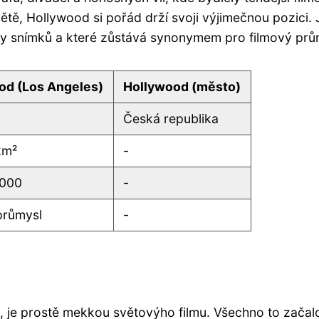
ětě, Hollywood si pořád drží svoji výjimečnou pozici. 
ky snímků a které zůstává synonymem pro filmový prů
od (Los Angeles)
Hollywood (město)
Česká republika
km²
-
 000
-
průmysl
-
, je prostě mekkou světovýho filmu. Všechno to začal