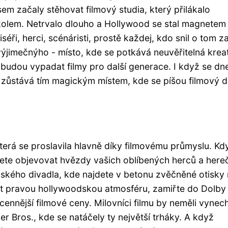
em začaly stěhovat filmový studia, který přilákalo
 kolem. Netrvalo dlouho a Hollywood se stal magnetem
séři, herci, scénáristi, prostě každej, kdo snil o tom za
výjimečnýho - místo, kde se potkává neuvěřitelná kreat
 budou vypadat filmy pro další generace. I když se dn
zůstává tím magickým místem, kde se píšou filmový dě
terá se proslavila hlavně díky filmovému průmyslu. Kd
ete objevovat hvězdy vašich oblíbených herců a here
ínského divadla, kde najdete v betonu zvěčněné otisky
át pravou hollywoodskou atmosféru, zamiřte do Dolby
cennější filmové ceny. Milovníci filmu by neměli vynec
r Bros., kde se natáčely ty největší trháky. A když