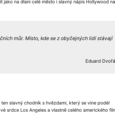
ít jako na dlani celé město i slavný nápis Hollywood n
čních můr. Místo, kde se z obyčejných lidí stávají
Eduard Dvoř
ten slavný chodník s hvězdami, který se vine podél
ové srdce Los Angeles a vlastně celého amerického fil