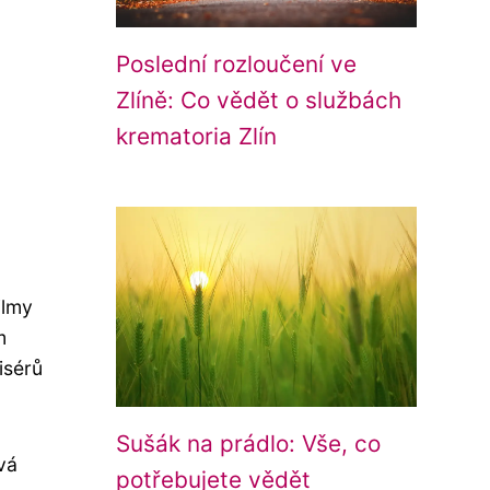
Poslední rozloučení ve
Zlíně: Co vědět o službách
krematoria Zlín
ilmy
m
isérů
Sušák na prádlo: Vše, co
vá
potřebujete vědět