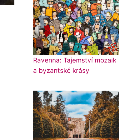
Ravenna: Tajemství mozaik
a byzantské krásy