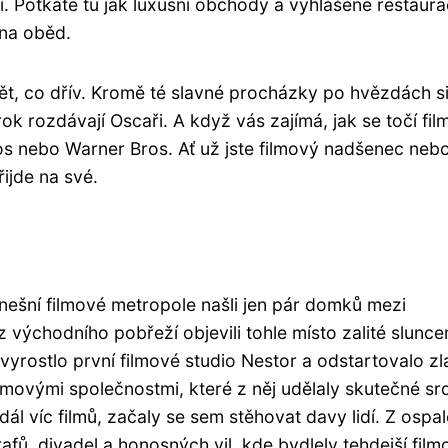
í. Potkáte tu jak luxusní obchody a vyhlášené restaura
 na oběd.
dět, co dřív. Kromě té slavné procházky po hvězdách s
k rozdávají Oscaři. A když vás zajímá, jak se točí fil
os nebo Warner Bros. Ať už jste filmový nadšenec nebo
ijde na své.
nešní filmové metropole našli jen pár domků mezi
 z východního pobřeží objevili tohle místo zalité slunc
vyrostlo první filmové studio Nestor a odstartovalo zl
lmovými společnostmi, které z něj udělaly skutečné sr
dál víc filmů, začaly se sem stěhovat davy lidí. Z ospa
afů, divadel a honosných vil, kde bydlely tehdejší film